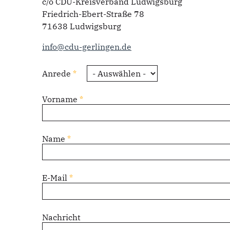
c/o CDU-Kreisverband Ludwigsburg
Friedrich-Ebert-Straße 78
71638 Ludwigsburg
info@cdu-gerlingen.de
Anrede
*
Vorname
*
Name
*
E-Mail
*
Nachricht