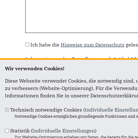
Datenschutz
*
Ich habe die
Hinweise zum Datenschutz
geles
Information an den Betroffenen nach Artikel 
Wir verwenden Cookies!
Diese Webseite verwendet Cookies, die notwendig sind, 
zu verbessern (Website-Optimierung). Für die Verwendung
Informationen finden Sie in unserer Datenschutzerkläru
Technisch notwendige Cookies (
Individuelle Einstellu
Notwendige Cookies ermöglichen grundlegende Funktionen und si
Fußbereich
Anschrift
Statistik (
Individuelle Einstellungen
)
Zur Website-Optimierung erheben wir Daten, die bereits für die t