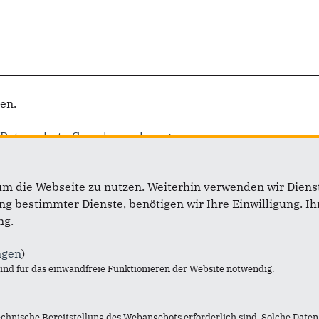
en.
13 Datenschutz-Grundverordnung
um die Webseite zu nutzen. Weiterhin verwenden wir Dienst
 bestimmter Dienste, benötigen wir Ihre Einwilligung. Ihr
ng.
ngen
)
nd für das einwandfreie Funktionieren der Website notwendig.
Im Web
L
echnische Bereitstellung des Webangebots erforderlich sind. Solche Daten 